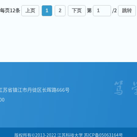
每页
12
条
上页
1
2
下页
第
/2
跳转
江苏省镇江市丹徒区长晖路666号
00
版权所有©2013-2022 江苏科技大学 苏ICP备05063164号